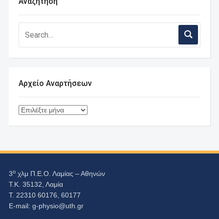
Αναζήτηση
Αρχείο Αναρτήσεων
Αρχείο
Αναρτήσεων
ο
3
χλμ Π.Ε.Ο. Λαμίας – Αθηνών
Τ.Κ. 35132, Λαμία
Τ. 22310 60176, 60177
Ε-mail:
g-physio@uth.gr